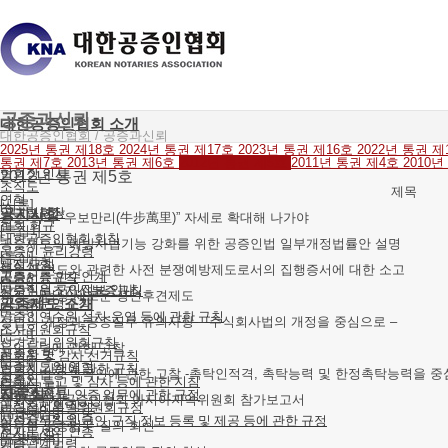
공증과신뢰
대한공증인협회 소개
대한공증인협회
/
공증과신뢰
2025년 통권 제18호
2024년 통권 제17호
2023년 통권 제16호
2022년 통권 
통권 제7호
2013년 통권 제6호
2012년 통권 제5호
2011년 통권 제4호
2010
협회장 인사
2012년 통권 제5호
조직도
제목
연혁
[시론]
역대협회장
공지사항
공증 직역 “우보만리(牛步萬里)” 자세로 확대해 나가야
협회 회규
[특집1]
대한공증인협회 회칙
공증제도의 예방사법기능 강화를 위한 공증인법 일부개정법률안 설명
공증인 윤리강령
[특집]
공지사항
재정 규칙
부동산 인도와 관련한 사전 분쟁예방제도로서의 집행증서에 대한 소고
공증서류 인수인계
공증인증규칙
[논단]
사무직원 구인정보 안내
공증인보조자신분증규칙
개정 민법상 새로운 성년후견제도
공증제도 소개
위원회운영규칙
[논단]
공증인연수원 설치·운영 등에 관한 규칙
상법의 개정과 공증실무 유의사항 – 주식회사법의 개정을 중심으로 –
조사위원회규칙
[논단]
선거관리위원회규칙
유언능력에 관한 고찰
공증의 뜻
협회장 및 감사 선거규칙
[논단]
공증제도의 연혁
협회지 간행에 관한 규칙
공증인법상 촉탁인에 관한 고찰 -촉탁인적격, 촉탁능력 및 한정촉탁능력을 중
공증인
협회지 투고 및 심사 등에 관한 지침
[국제교류]
공증의 종류
자료실
장부 조제 및 인증 업무에 관한 규정
제1차 국제공증인협회 아시아지역위원회 참가보고서
공정증서의 작성
법령정비특별위원회규정
[유권해석]
사서증서의 인증
공증사무직원 구인·구직 정보 등록 및 제공 등에 관한 규정
법무부 공증업무 질의 회신
전자문서의 인증
오시는 길
[유권해석]
공증관계법령
기타