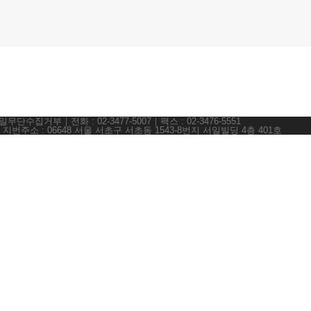
무단수집거부｜전화 : 02-3477-5007｜팩스 : 02-3476-5551
｜지번주소 : 06648 서울 서초구 서초동 1543-8번지 서일빌딩 4층 401호