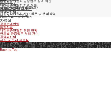
대한공증인협회 공증업무 질의 회신
통계자료
[법령자료]
대한공증인협회 회원 현황
새법령 및 법무부 지침·고시
연도별 공증업무 처리 건수
전국 공증인 사무소
[주요 소식]
공증과신뢰
대한공증인협회 주요 회무 및 윤리강령
서식 및 문서 자료실
Comments are closed.
자료실
공증관계법령
통계자료
대한공증인협회 회원 현황
연도별 공증업무 처리 건수
공증과신뢰
서식 및 문서 자료실
대한공증인협회
｜
찾아오시는 길
｜개인정보보호정책｜
저작권보호정책
｜이메일
도로명주소 : 06648 서울 서초구 반포대로 104, 4층 401호(서초동, 서일빌딩)
Back to Top