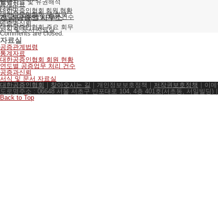
법령자료 및 유권해석
통계자료
[기타]
대한공증인협회 회원 현황
대한공증인협회 새 회규
연도별 공증업무 처리 건수
전국 공증인 사무소
[기타]
공증과신뢰
대한공증인협회 주요 회무
서식 및 문서 자료실
Comments are closed.
자료실
공증관계법령
통계자료
대한공증인협회 회원 현황
연도별 공증업무 처리 건수
공증과신뢰
서식 및 문서 자료실
대한공증인협회
｜
찾아오시는 길
｜개인정보보호정책｜
저작권보호정책
｜이메일
도로명주소 : 06648 서울 서초구 반포대로 104, 4층 401호(서초동, 서일빌딩)
Back to Top