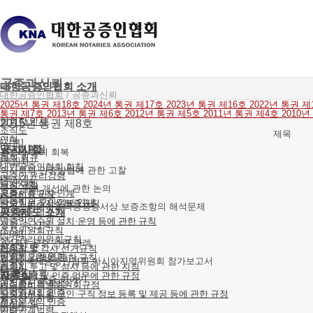
공증과신뢰
대한공증인협회 소개
대한공증인협회
/
공증과신뢰
2025년 통권 제18호
2024년 통권 제17호
2023년 통권 제16호
2022년 통권 
통권 제7호
2013년 통권 제6호
2012년 통권 제5호
2011년 통권 제4호
2010
협회장 인사
2015년 통권 제8호
조직도
제목
연혁
[시론]
역대협회장
공지사항
공증의 신뢰 회복
협회 회규
[특집1]
대한공증인협회 회칙
의사록의 인증방법에 관한 고찰
공증인 윤리강령
[특집2]
공지사항
재정 규칙
공증 규제 개선에 관한 논의
공증서류 인수인계
공증인증규칙
[논단]
사무직원 구인정보 안내
공증인보조자신분증규칙
금전소비대차계약공정증서상 보증조항의 해석문제
공증제도 소개
위원회운영규칙
[논단]
공증인연수원 설치·운영 등에 관한 규칙
생활 속 신탁
조사위원회규칙
[판례]
선거관리위원회규칙
2014년 공증 관련 판례
공증의 뜻
협회장 및 감사 선거규칙
[국제]
공증제도의 연혁
협회지 간행에 관한 규칙
제4차 국제공증인협회 아시아지역위원회 참가보고서
공증인
협회지 투고 및 심사 등에 관한 지침
[수필]
공증의 종류
자료실
장부 조제 및 인증 업무에 관한 규정
재미있는 공증 이야기
공정증서의 작성
법령정비특별위원회규정
[기타]
사서증서의 인증
공증사무직원 구인·구직 정보 등록 및 제공 등에 관한 규정
공증사무지침
전자문서의 인증
오시는 길
[기타]
공증관계법령
기타