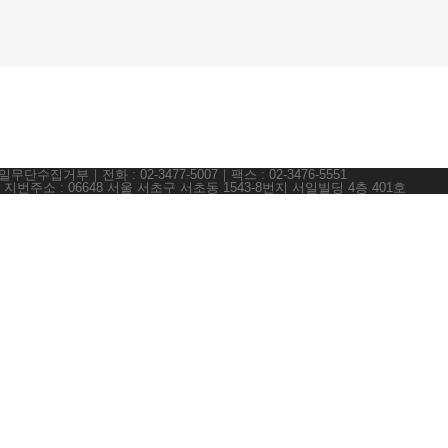
무단수집거부｜전화 : 02-3477-5007｜팩스 : 02-3476-5551
｜지번주소 : 06648 서울 서초구 서초동 1543-8번지 서일빌딩 4층 401호