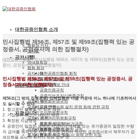
대한공증인협회 소개
민사집행법 제56조, 제57조 및 제59조(집행력 있는 공
협회장 인사
정증서, 공정증서에 의한 집행절차)
조직도
연혁
공지사항
대한공증인협회
/
민사집행법 제56조, 제57조 및 제59조(집행력 있는 공정
역대협회장
증서, 공정증서에 의한 집행절차)
협회 회규
공지사항
대한공증인협회 회칙
민사집행법 제56조, 제57조 및 제59조(집행력 있는 공정증서, 공
공증서류 인수인계
공증인 윤리강령
정증서에 의한 집행절차)
사무직원 구인정보 안내
재정 규칙
공증제도 소개
공증인증규칙
공증인보조자신분증규칙
제56조(그 밖의 집행권원) 강제집행은 다음 가운데 어느 하나에 기초하여서
공증의 뜻
위원회운영규칙
도 실시할 수 있다.
공증제도의 연혁
공증인연수원 설치·운영 등에 관한 규칙
1. 항고로만 불복할 수 있는 재판
공증인
조사위원회규칙
자료실
2. 가집행의 선고가 내려진 재판
공증의 종류
선거관리위원회규칙
3. 확정된 지급명령
협회장 및 감사 선거규칙
공정증서의 작성
4. 공증인이 일정한 금액의 지급이나 대체물 또는 유가증권의 일정한 수량
공증관계법령
협회지 간행에 관한 규칙
사서증서의 인증
의 급여를 목적으로 하는 청구에 관하여 작성한 공정증서로서 채무자가 강
통계자료
협회지 투고 및 심사 등에 관한 지침
전자문서의 인증
제집행을 승낙한 취지가 적혀 있는 것