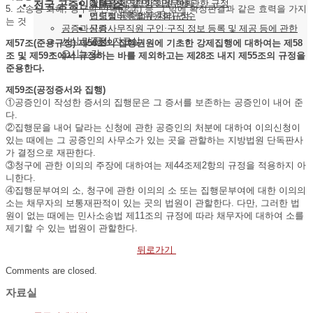
장부 조제 및 인증 업무에 관한 규정
기타
대한공증인협회 회원 현황
전국 공증인 사무소
5. 소송상 화해, 청구의 인낙(認諾) 등 그 밖에 확정판결과 같은 효력을 가지
법령정비특별위원회규정
연도별 공증업무 처리 건수
는 것
공증과신뢰
공증사무직원 구인·구직 정보 등록 및 제공 등에 관한
서식 및 문서 자료실
규정
제57조(준용규정) 제56조의 집행권원에 기초한 강제집행에 대하여는 제58
오시는 길
조 및 제59조에서 규정하는 바를 제외하고는 제28조 내지 제55조의 규정을
준용한다.
제59조(공정증서와 집행)
①공증인이 작성한 증서의 집행문은 그 증서를 보존하는 공증인이 내어 준
다.
②집행문을 내어 달라는 신청에 관한 공증인의 처분에 대하여 이의신청이
있는 때에는 그 공증인의 사무소가 있는 곳을 관할하는 지방법원 단독판사
가 결정으로 재판한다.
③청구에 관한 이의의 주장에 대하여는 제44조제2항의 규정을 적용하지 아
니한다.
④집행문부여의 소, 청구에 관한 이의의 소 또는 집행문부여에 대한 이의의
소는 채무자의 보통재판적이 있는 곳의 법원이 관할한다. 다만, 그러한 법
원이 없는 때에는 민사소송법 제11조의 규정에 따라 채무자에 대하여 소를
제기할 수 있는 법원이 관할한다.
뒤로가기
Comments are closed.
자료실