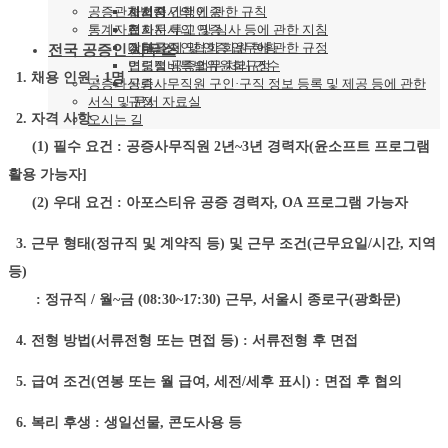
공증관계법령
협회지 간행에 관한 규칙
사서증서의 인증
통계자료
협회지 투고 및 심사 등에 관한 지침
전자문서의 인증
장부 조제 및 인증 업무에 관한 규정
기타
대한공증인협회 회원 현황
전국 공증인 사무소
법령정비특별위원회규정
연도별 공증업무 처리 건수
1. 채용 인원 : 1명
공증과신뢰
공증사무직원 구인·구직 정보 등록 및 제공 등에 관한
서식 및 문서 자료실
규정
2. 자격 사항
오시는 길
(1) 필수 요건 : 공증사무직원 2년~3년 경력자(윤소프트 프로그램
활용 가능자]
(2) 우대 요건 : 아포스티유 공증 경력자, OA 프로그램 가능자
3.
근무 형태(정규직 및 계약직 등) 및 근무 조건(근무요일/시간, 지역
등)
:
정규직 / 월~금 (08:30~17:30) 근무, 서울시 종로구(광화문)
4. 전형 방법(서류전형 또는 면접 등) : 서류전형 후 면접
5. 급여 조건(연봉 또는 월 급여, 세전/세후 표시)
: 면접 후 협의
6. 복리 후생 : 생일선물, 콘도사용 등