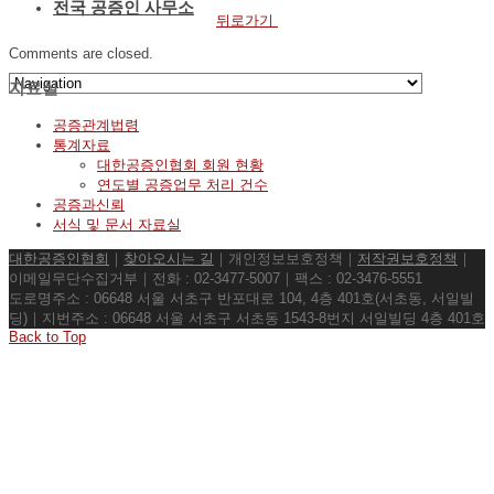
전국 공증인 사무소
뒤로가기
Comments are closed.
자료실
공증관계법령
통계자료
대한공증인협회 회원 현황
연도별 공증업무 처리 건수
공증과신뢰
서식 및 문서 자료실
대한공증인협회
｜
찾아오시는 길
｜개인정보보호정책｜
저작권보호정책
｜
이메일무단수집거부｜전화 : 02-3477-5007｜팩스 : 02-3476-5551
도로명주소 : 06648 서울 서초구 반포대로 104, 4층 401호(서초동, 서일빌
딩)｜지번주소 : 06648 서울 서초구 서초동 1543-8번지 서일빌딩 4층 401호
Back to Top