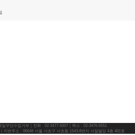
정
일무단수집거부｜전화 : 02-3477-5007｜팩스 : 02-3476-5551
)｜지번주소 : 06648 서울 서초구 서초동 1543-8번지 서일빌딩 4층 401호