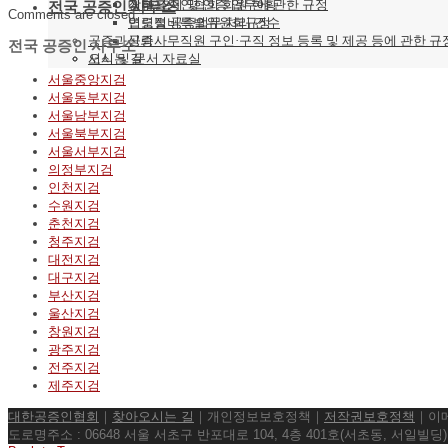
장부 조제 및 인증 업무에 관한 규정
기타
대한공증인협회 회원 현황
전국 공증인 사무소
Comments are closed.
법령정비특별위원회규정
연도별 공증업무 처리 건수
공증과신뢰
공증사무직원 구인·구직 정보 등록 및 제공 등에 관한 규
전국 공증인 사무소
오시는 길
서식 및 문서 자료실
서울중앙지검
서울동부지검
서울남부지검
서울북부지검
서울서부지검
의정부지검
인천지검
수원지검
춘천지검
청주지검
대전지검
대구지검
부산지검
울산지검
창원지검
광주지검
전주지검
제주지검
대한공증인협회
｜
찾아오시는 길
｜개인정보보호정책｜
저작권보호정책
｜이메
도로명주소 : 06648 서울 서초구 반포대로 104, 4층 401호(서초동, 서일빌딩