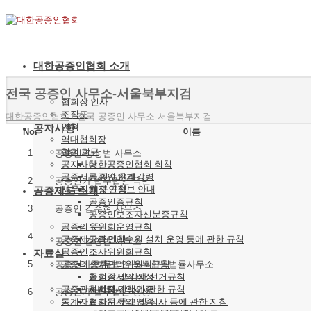
대한공증인협회 소개
전국 공증인 사무소-서울북부지검
협회장 인사
조직도
대한공증인협회
/
전국 공증인 사무소-서울북부지검
연혁
공지사항
No.
이름
역대협회장
협회 회규
1
공증인 강성범 사무소
공지사항
대한공증인협회 회칙
공증서류 인수인계
공증인 윤리강령
2
공증인가 법무법인 국민
사무직원 구인정보 안내
재정 규칙
공증제도 소개
공증인증규칙
3
공증인 김수현 사무소
공증인보조자신분증규칙
공증의 뜻
위원회운영규칙
4
공증제도의 연혁
공증인연수원 설치·운영 등에 관한 규칙
공증인 김영범 사무소
공증인
조사위원회규칙
자료실
공증의 종류
선거관리위원회규칙
5
공증인가 법무법인 북부합동법률사무소
협회장 및 감사 선거규칙
공정증서의 작성
공증관계법령
협회지 간행에 관한 규칙
사서증서의 인증
6
공증인가 법무법인 정성
통계자료
협회지 투고 및 심사 등에 관한 지침
전자문서의 인증