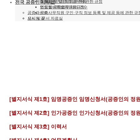
장부 조제 및 인증 업무에 관한 규정
기타
대한공증인협회 회원 현황
전국 공증인 사무소
법령정비특별위원회규정
연도별 공증업무 처리 건수
공증과신뢰
공증사무직원 구인·구직 정보 등록 및 제공 등에 관한 규
오시는 길
서식 및 문서 자료실
[별지서식 제1호] 임명공증인 임명신청서(공증인의 정원
[별지서식 제2호] 인가공증인 인가신청서(공증인의 정원
[별지서식 제3호] 이력서