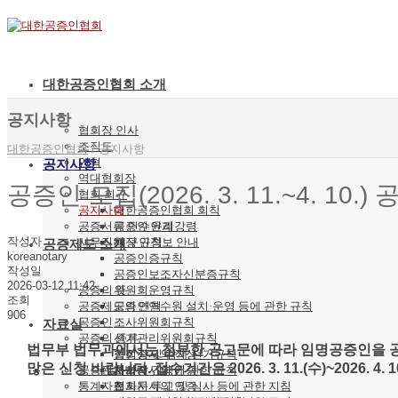
대한공증인협회 소개
공지사항
협회장 인사
조직도
대한공증인협회
/
공지사항
연혁
공지사항
역대협회장
공증인 모집(2026. 3. 11.~4. 10.) 
협회 회규
공지사항
대한공증인협회 회칙
공증서류 인수인계
공증인 윤리강령
작성자
사무직원 구인정보 안내
재정 규칙
공증제도 소개
koreanotary
공증인증규칙
작성일
공증인보조자신분증규칙
2026-03-12 11:42
공증의 뜻
위원회운영규칙
조회
공증제도의 연혁
공증인연수원 설치·운영 등에 관한 규칙
906
공증인
조사위원회규칙
자료실
공증의 종류
선거관리위원회규칙
법무부 법무과에서는 첨부한 공고문에 따라 임명공증인을 
협회장 및 감사 선거규칙
공정증서의 작성
많은 신청 바랍니다. 접수기간은 2026. 3. 11.(수)~2026. 4. 
공증관계법령
협회지 간행에 관한 규칙
사서증서의 인증
통계자료
협회지 투고 및 심사 등에 관한 지침
전자문서의 인증